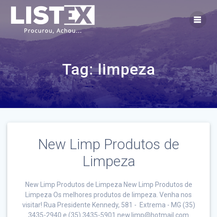
Skip
to
content
Tag:
limpeza
New Limp Produtos de
Limpeza
New Limp Produtos de Limpeza New Limp Produtos de
Limpeza Os melhores produtos de limpeza. Venha nos
visitar! Rua Presidente Kennedy, 581 - Extrema - MG (35)
3435-2940 e (35) 3435-5901 new.limp@hotmail.com