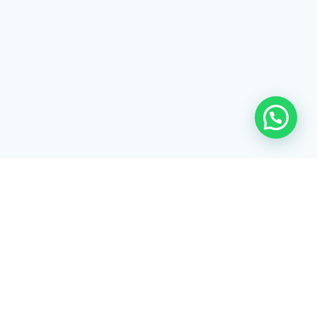
Rua Tiradentes, 172 - 3ºandar - Centro Extrema/MG - CEP 37640-
028