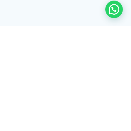
Rua Tiradentes, 172 - 3ºandar - Centro Extrema/MG - CEP 37640-
028
gerenciaaciex@gmail.com