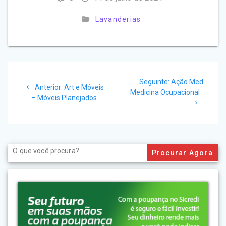
Lavanderias
Navegação
Post
Seguinte:
Ação Med
de
Post
Anterior:
Art e Móveis
seguinte:
Medicina Ocupacional
anterior:
– Móveis Planejados
Post
Search
for: