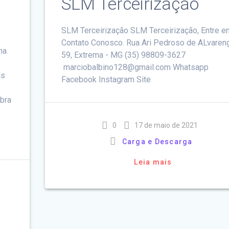
SLM Terceirização
SLM Terceirização SLM Terceirização, Entre e
Contato Conosco. Rua Ari Pedroso de ALvareng
ma
59, Extrema - MG (35) 98809-3627
marciobalbino128@gmail.com Whatsapp
as
Facebook Instagram Site
obra
0
17 de maio de 2021
Carga e Descarga
Leia mais