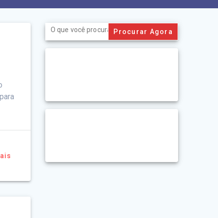
Search
for:
o
para
ais