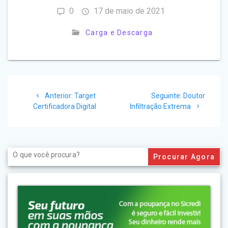
0
17 de maio de 2021
Carga e Descarga
Navegação
Post
Post
Anterior:
Target
Seguinte:
Doutor
de
anterior:
seguinte:
Certificadora Digital
Infiltração Extrema
Post
Search
for: