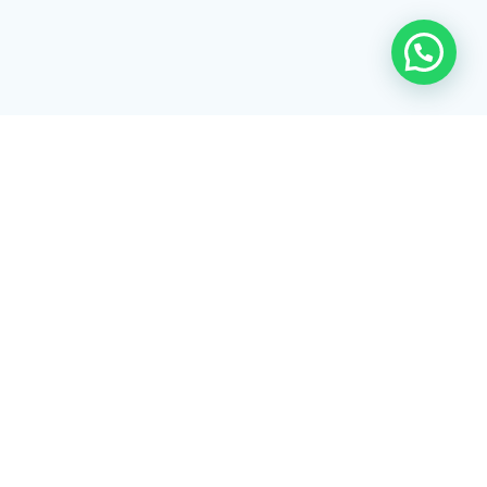
Rua Tiradentes, 172 - 3ºandar - Centro Extrema/MG - CEP 37640-
028
gerenciaaciex@gmail.com