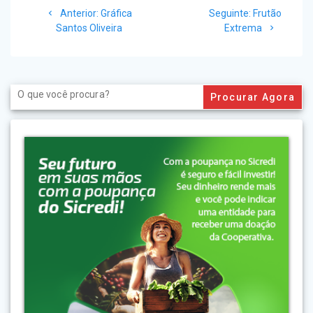
Post
Post
Anterior:
Gráfica
Seguinte:
Frutão
de
anterior:
seguinte:
Santos Oliveira
Extrema
Post
Search
for: