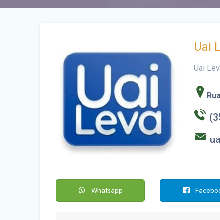
Uai 
Uai Lev
Rua
(3
u
Whatsapp
Facebo