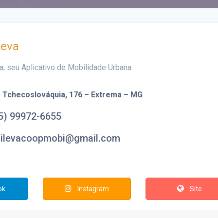
Leva
a, seu Aplicativo de Mobilidade Urbana
 Tchecoslováquia, 176 –
Extrema – MG
5) 99972-6655
ailevacoopmobi@gmail.com
ok
Instagram
Site