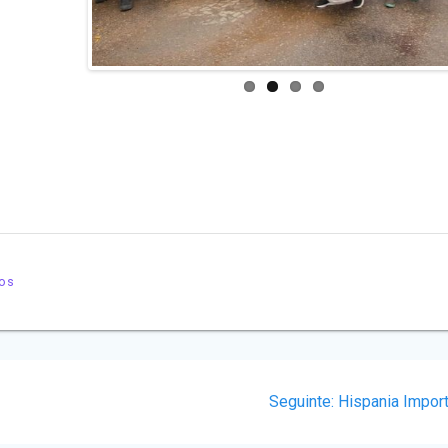
vos
Post
Seguinte:
Hispania Impor
seguinte: