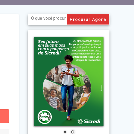
Search
for: