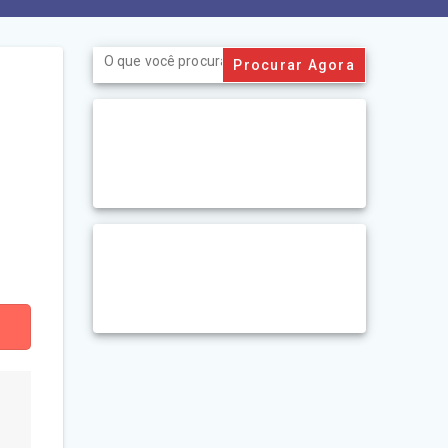
Search
for: