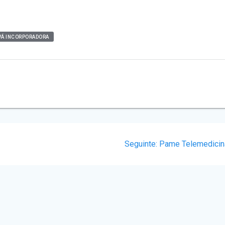
VÁ INCORPORADORA
s
Post
Seguinte:
Pame Telemedicin
seguinte: