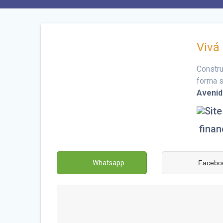
Vivá 
Constru
forma s
Avenid
fina
Whatsapp
Facebo