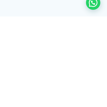
Rua Tiradentes, 172 - 3ºandar - Centro Extrema/MG - CEP 37640-
028
gerenciaaciex@gmail.com