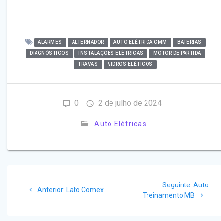
ALARMES
ALTERNADOR
AUTO ELÉTRICA CMM
BATERIAS
DIAGNÓSTICOS
INSTALAÇÕES ELÉTRICAS
MOTOR DE PARTIDA
TRAVAS
VIDROS ELÉTICOS
0
2 de julho de 2024
Auto Elétricas
Navegação
Post
Seguinte:
Auto
de
Post
Anterior:
Lato Comex
seguinte
Treinamento MB
anterior:
Post