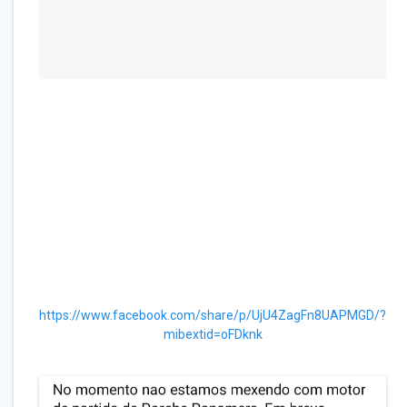
https://www.facebook.com/share/p/UjU4ZagFn8UAPMGD/?
mibextid=oFDknk