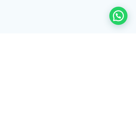
Rua Tiradentes, 172 - 3ºandar - Centro Extrema/MG - CEP 37640-
028
gerenciaaciex@gmail.com