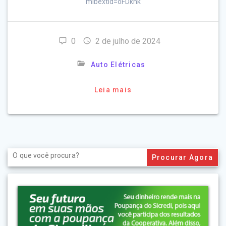
mibextid=oFDknk
0
2 de julho de 2024
Auto Elétricas
Leia mais
Search
for: