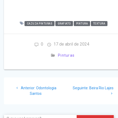
CAZUZA PINTURAS
GRAFIATO
PINTURA
TEXTURA
0
17 de abril de 2024
Pinturas
Navegação
Post
Post
Anterior:
Odontologia
Seguinte:
Beira Rio Lajes
de
anterior:
seguinte:
Santos
Post
Search