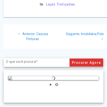
Lajes Treliçadas
Navegação
Post
Post
Anterior:
Cazuza
Seguinte:
Imobiliária Polo
de
anterior:
seguinte:
Pinturas
Post
Search
for: