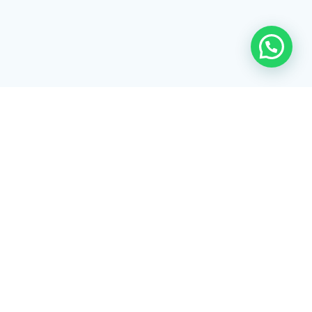
Rua Tiradentes, 172 - 3ºandar - Centro Extrema/MG - CEP 37640-
028
gerenciaaciex@gmail.com