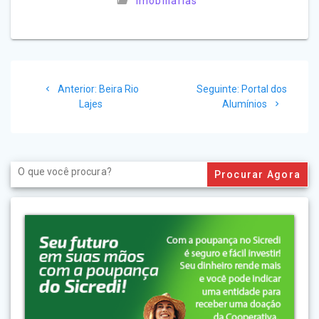
Imobiliárias
Navegação
Post
Post
Anterior:
Beira Rio
Seguinte:
Portal dos
de
anterior:
seguinte:
Lajes
Alumínios
Post
Search
for: