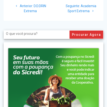
Navegação
Post
Post
Anterior:
D.D.DRIN
Seguinte:
Academia
de
anterior:
seguinte:
Extrema
Sport Extrema
Post
Search
for: