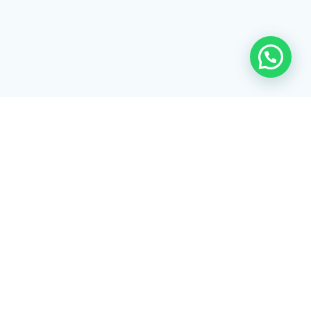
Rua Tiradentes, 172 - 3ºandar - Centro Extrema/MG - CEP 37640-
028
gerenciaaciex@gmail.com