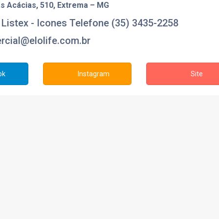
s Acácias, 510, Extrema – MG
(35) 3435-2258
cial@elolife.com.br
ok
Instagram
Site