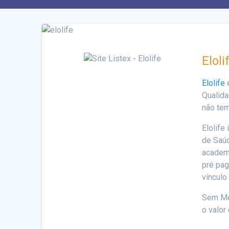
Elol
Elolife
é
Qualida
não te
Elolife
de Saúd
academ
pré pag
vínculo
Sem Men
o valor