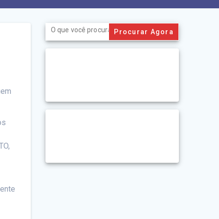
Search
for:
quem
os
TO,
r
mente